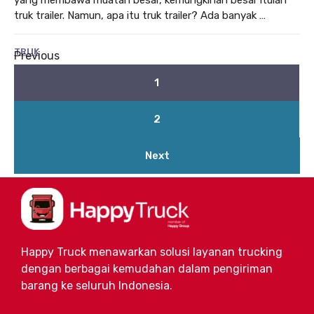
truk trailer. Namun, apa itu truk trailer? Ada banyak …
TRUK
Previous
1
2
Next
Happy Truck menawarkan solusi layanan trucking
dengan berbagai kemudahan dalam pengiriman
barang ke seluruh Indonesia.