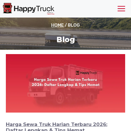
Langsung
M
ke
isi
HOME
/
BLOG
Blog
Harga Sewa Truk Harian Terbaru 2026:
Daftar Lengkap & Tips Hemat