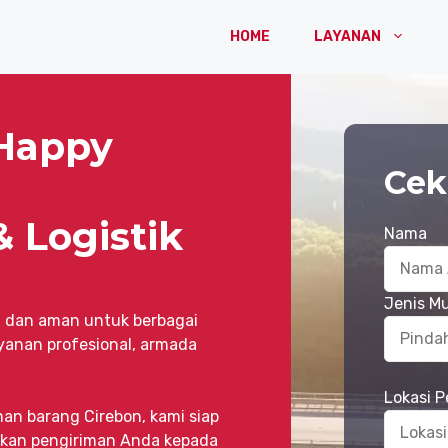
HOME
LAYANAN
 Happy
Cek
& Logistik
Nama
Jenis M
 dan aman untuk berbagai
yanan profesional, armada
Lokasi 
man barang Cirebon, kami siap
kan pengiriman Anda kepada